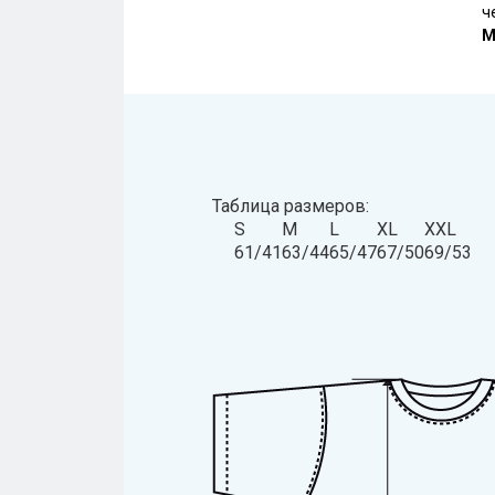
ч
М
Таблица размеров:
S
M
L
XL
XXL
61/41
63/44
65/47
67/50
69/53