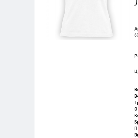
А
6
Р
Ц
В
В
Т
О
К
Б
П
В