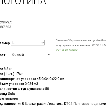
ЛОГОТИПА
ртикул:
087.603
Внимание! Персональные настройки Ва
азмер
могут привести к искажению ИСТИННЫХ
225 в наличии
вет
ес
8.8 кг
ес (1 шт.)
176 г
ранспортная упаковка
45.0×34.0x22.0 см
бъем упаковки
0.034 м3
оличество штук в упаковке
50
ренд
Sol’s
ол
женские
ид нанесения
B-Шелкография/текстиль, DTG2-Полноцвет водными