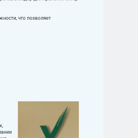
жности, что позволяет
к,
пании