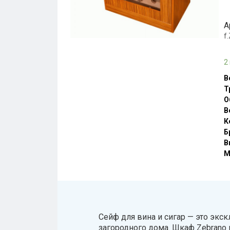
А
f
2
В
Т
О
В
К
Б
В
М
Сейф для вина и сигар — это экс
загородного дома. Шкаф Zebrano