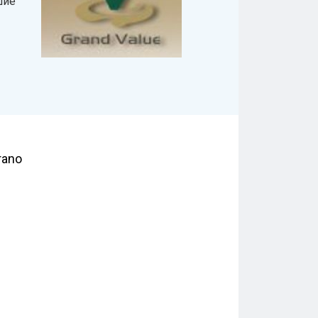
шие
rano