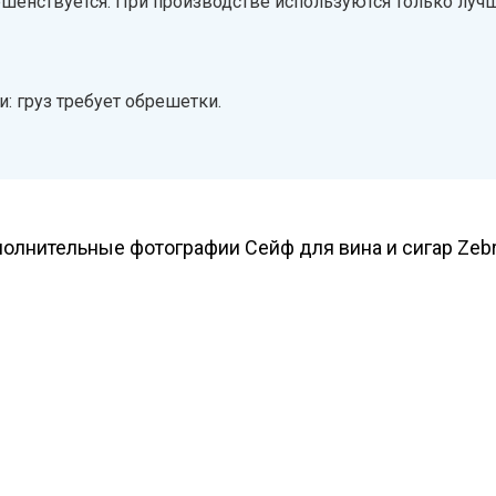
ршенствуется. При производстве используются только луч
: груз требует обрешетки.
олнительные фотографии Сейф для вина и сигар Zeb