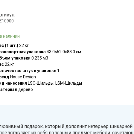
ртикул:
.Z10900
 в наличии
ес (1 шт.)
22 кг
ранспортная упаковка
43.0×62.0x88.0 см
бъем упаковки
0.235 м3
ес
22 кг
оличество штук в упаковке
1
ренд
House Design
ид нанесения
LSC-Шильды, LSM-Шильды
атериал
дерево
клюзивный подарок, который дополнит интерьер шикарной 
 представляет из себя полезный предмет мебели, сочетаю