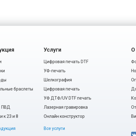
укция
Услуги
О
и
Цифровая печать DTF
Фо
ки
УФ-печать
Но
рды
Шелкография
Оп
льные браслеты
Цифровая печать
Д
УФ ДТФ/UV DTF печать
Ко
ы ПВД
Лазерная гравировка
О
 к 23 и 8
Онлайн конструктор
Ви
одукция
Все услуги