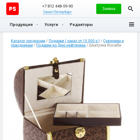
+7 812 448-59-90
Заявка
Санкт-Петербург
Продукция
Услуги
Редакторы
Каталог продукции
/
Подарки ( заказ от 10 000 р )
/
Сувениры к
праздникам
/
Подарки ко Дню нефтяника
/ Шкатулка Rocaille