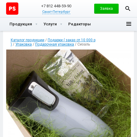
+7 812 448-59-90
Заявка
Санкт-Петербург
Продукция
Услуги
Редакторы
Каталог продукции
/
Подарки ( заказ от 10 000 р
)
/
Упаковка
/
Подарочная упаковка
/ Сизаль