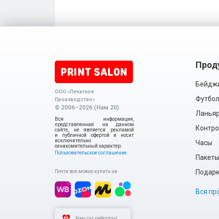
Прод
Бейдж
ООО «Печатное
Футбол
Производство»
© 2006–2026 (Нам 20)
Ланья
Вся информация,
представленная на данном
Контро
сайте, не является рекламой
и публичной офертой и носит
исключительно
Часы
ознакомительный характер.
Пользовательское соглашение
Пакет
Подарки
Почти все можно купить на
Вся пр
Хочу тут работать!