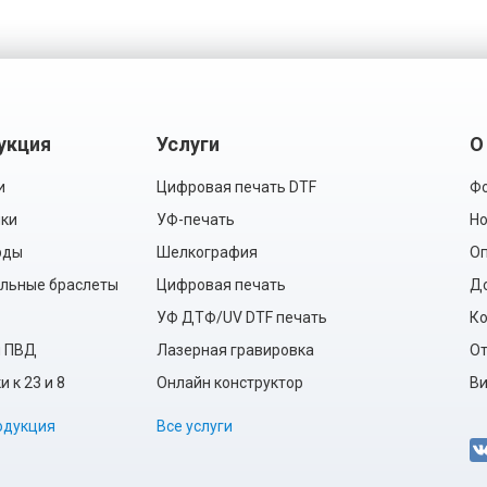
укция
Услуги
О
и
Цифровая печать DTF
Фо
ки
УФ-печать
Но
рды
Шелкография
Оп
льные браслеты
Цифровая печать
Д
УФ ДТФ/UV DTF печать
Ко
ы ПВД
Лазерная гравировка
О
 к 23 и 8
Онлайн конструктор
Ви
одукция
Все услуги