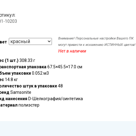
ртикул:
81-10203
Внимание! Персональные настройки Вашего ПК
вет
могут привести к искажению ИСТИННЫХ цветов!
Нет в наличии
ес (1 шт.)
308.33 г
ранспортная упаковка
67.5×45.5×17.0 см
бъем упаковки
0.052 м3
ес
14.8 кг
оличество штук в упаковке
48
ренд
Samsonite
ид нанесения
D-Шелкография/синтетика
атериал
полиэстер