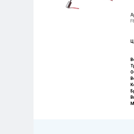
А
F
Ц
В
Т
О
В
К
Б
В
М