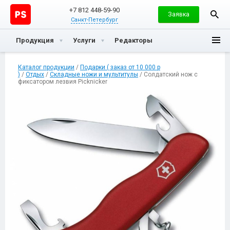
+7 812 448-59-90
Заявка
Санкт-Петербург
Продукция
Услуги
Редакторы
Каталог продукции
/
Подарки ( заказ от 10 000 р
)
/
Отдых
/
Складные ножи и мультитулы
/ Солдатский нож с
фиксатором лезвия Picknicker