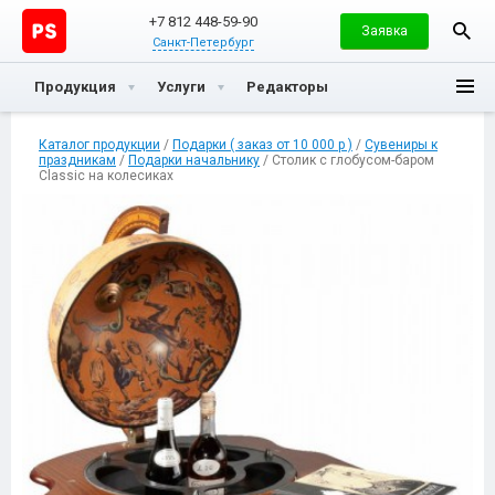
+7 812 448-59-90
Заявка
Санкт-Петербург
Продукция
Услуги
Редакторы
Каталог продукции
/
Подарки ( заказ от 10 000 р )
/
Сувениры к
праздникам
/
Подарки начальнику
/ Столик с глобусом-баром
Classic на колесиках