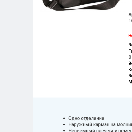
А
f
Н
В
Т
О
В
К
В
М
Одно отделение
Наружный карман на молни
Несъемный плечевой реме