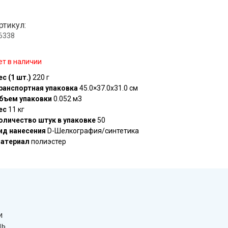
ртикул:
.6338
ет в наличии
ес (1 шт.)
220 г
ранспортная упаковка
45.0×37.0x31.0 см
бъем упаковки
0.052 м3
ес
11 кг
оличество штук в упаковке
50
ид нанесения
D-Шелкография/синтетика
атериал
полиэстер
и
нь