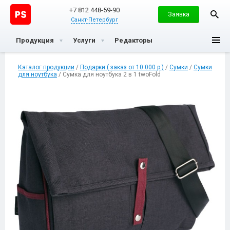
+7 812 448-59-90
Заявка
Санкт-Петербург
Продукция
Услуги
Редакторы
Каталог продукции
/
Подарки ( заказ от 10 000 р )
/
Сумки
/
Сумки
для ноутбука
/ Сумка для ноутбука 2 в 1 twoFold