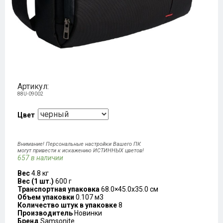
Артикул:
88U-09002
Цвет
Внимание! Персональные настройки Вашего ПК
могут привести к искажению ИСТИННЫХ цветов!
657 в наличии
Вес
4.8 кг
Вес (1 шт.)
600 г
Транспортная упаковка
68.0×45.0x35.0 см
Объем упаковки
0.107 м3
Количество штук в упаковке
8
Производитель
Новинки
Бренд
Samsonite