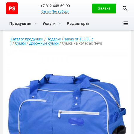
+7 812 448-59-90
Заявка
Санкт-Петербург
Продукция
Услуги
Редакторы
Каталог продукции
/
Подарки ( заказ от 10 000 р
)
/
Сумки
/
Дорожные сумки
/ Сумка на колесах Nevis