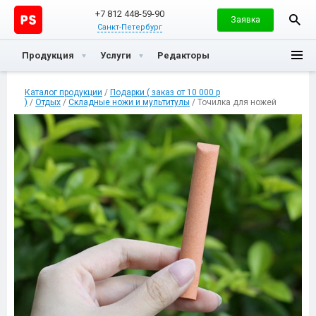
+7 812 448-59-90
Заявка
Санкт-Петербург
Продукция
Услуги
Редакторы
Каталог продукции
/
Подарки ( заказ от 10 000 р
)
/
Отдых
/
Складные ножи и мультитулы
/ Точилка для ножей