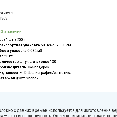
ртикул:
.4868
13 в наличии
ес (1 шт.)
200 г
ранспортная упаковка
50.0×47.0x35.0 см
бъем упаковки
0.082 м3
ес
20 кг
оличество штук в упаковке
100
роизводитель
Эко-подарок
ид нанесения
D-Шелкография/синтетика
атериал
джут, хлопок
олокно с давних времен используется для изготовления в
 — его гигроскопичность. Он легко впитывает влагу, но не