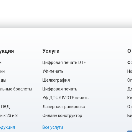
укция
Услуги
О
и
Цифровая печать DTF
Фо
ки
УФ-печать
Но
рды
Шелкография
Оп
льные браслеты
Цифровая печать
Д
УФ ДТФ/UV DTF печать
Ко
ы ПВД
Лазерная гравировка
О
 к 23 и 8
Онлайн конструктор
Ви
одукция
Все услуги