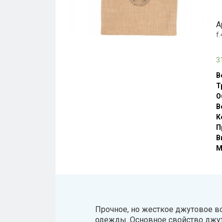
А
f
3
В
Т
О
В
К
П
В
М
Прочное, но жесткое джутовое в
одежды. Основное свойство джута