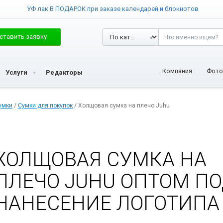
УФ лак В ПОДАРОК при заказе календарей и блокнотов
ставить заявку
Компания
Фото
Услуги
Редакторы
умки
/
Сумки для покупок
/ Холщовая сумка на плечо Juhu
ХОЛЩОВАЯ СУМКА НА
ПЛЕЧО JUHU ОПТОМ П
НАНЕСЕНИЕ ЛОГОТИПА