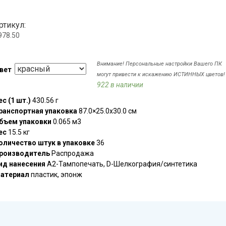
ртикул:
978.50
Внимание! Персональные настройки Вашего ПК
вет
могут привести к искажению ИСТИННЫХ цветов!
922 в наличии
ес (1 шт.)
430.56 г
ранспортная упаковка
87.0×25.0x30.0 см
бъем упаковки
0.065 м3
ес
15.5 кг
оличество штук в упаковке
36
роизводитель
Распродажа
ид нанесения
A2-Тампопечать, D-Шелкография/синтетика
атериал
пластик, эпонж