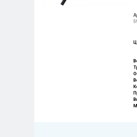
А
5
Ц
В
Т
О
В
К
П
В
М