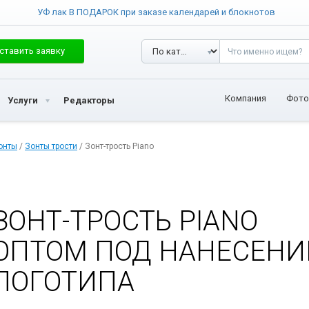
УФ лак В ПОДАРОК при заказе календарей и блокнотов
ставить заявку
Компания
Фото
Услуги
Редакторы
онты
/
Зонты трости
/ Зонт-трость Piano
ЗОНТ-ТРОСТЬ PIANO
ОПТОМ ПОД НАНЕСЕНИ
ЛОГОТИПА