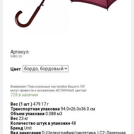
Артикул:
5682.55
Цвет
Внимание! Персональные настройки Вашего ПК
могут привести к искажению ИСТИННЫХ цветов!
728 в наличии
Вес (1 шт.)
479.17 г
Транспортная упаковка
94.0×26.0x36.0 см
Объем упаковки
0.088 м3
Вес
23 кг
Количество штук в упаковке
48
Бренд
Unit
Вид нанесения
D-Шелкография/синтетика, LC2-Лазерная