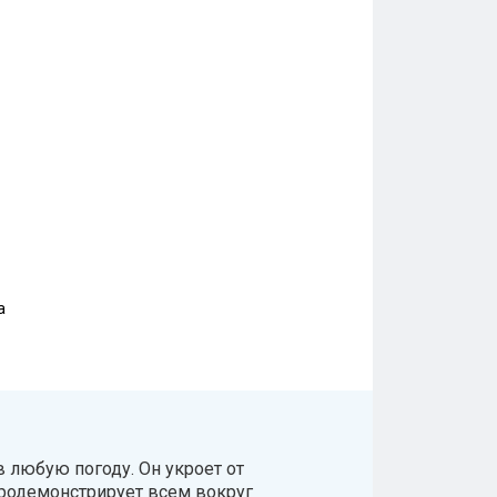
а
в любую погоду. Он укроет от
продемонстрирует всем вокруг