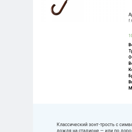
А
f
1
В
Т
О
В
К
Б
В
М
Классический зонт-трость с симв
дождя на стадионе — или по дор