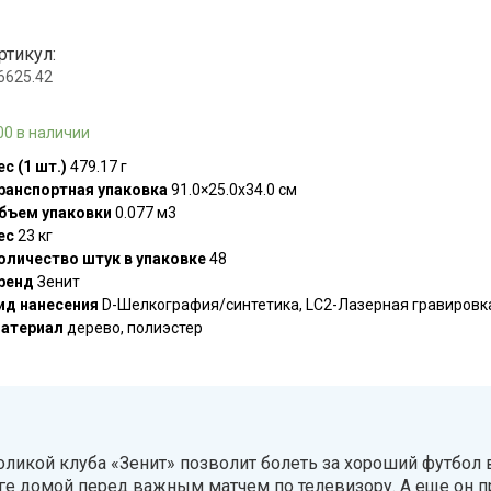
ртикул:
.6625.42
00 в наличии
ес (1 шт.)
479.17 г
ранспортная упаковка
91.0×25.0x34.0 см
бъем упаковки
0.077 м3
ес
23 кг
оличество штук в упаковке
48
ренд
Зенит
ид нанесения
D-Шелкография/синтетика, LC2-Лазерная гравировк
атериал
дерево, полиэстер
оликой клуба «Зенит» позволит болеть за хороший футбол 
оге домой перед важным матчем по телевизору. А еще он 