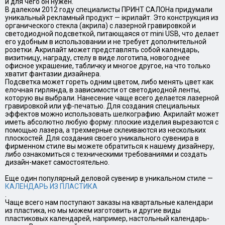
и для чего он нужен.
В далеком 2012 году специалисты ПРИНТ САЛОНа придумали
уникальный рекламный продукт — iкрилайт. Это конструкция из
органического стекла (акрила) с лазерной гравировкой и
светодиодной подсветкой, питающаяся от mini USB, что делает
его удобным в использовании и не требует дополнительной
розетки. Акрилайт может представлять собой календарь,
визитницу, награду, стелу в виде логотипа, новогоднее
офисное украшение, табличку и многое другое, на что только
хватит фантазии дизайнера.
Подсветка может гореть одним цветом, либо менять цвет как
елочная гирлянда, в зависимости от светодиодной ленты,
которую вы выбрали. Нанесение чаще всего делается лазерной
гравировкой или уф-печатью. Для создания специальных
эффектов можно использовать шелкографию. Акрилайт может
иметь абсолютно любую форму: плоские изделия вырезаются с
помощью лазера, а трехмерные склеиваются из нескольких
плоскостей. Для создания своего уникального сувенира в
фирменном стиле вы можете обратиться к нашему дизайнеру,
либо ознакомиться с техническими требованиями и создать
дизайн-макет самостоятельно.
Еще один популярный деловой сувенир в уникальном стиле —
КАЛЕНДАРЬ ИЗ ПЛАСТИКА
.
Чаще всего нам поступают заказы на квартальные календари
из пластика, но мы можем изготовить и другие виды
пластиковых календарей, например, настольный календарь-