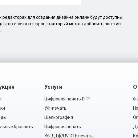
их редакторах для создания дизайна онлайн будут доступны
дактор елочных шаров, в который можно добавить логотип,
.
укция
Услуги
О
и
Цифровая печать DTF
Фо
ки
УФ-печать
Но
рды
Шелкография
Оп
льные браслеты
Цифровая печать
Д
УФ ДТФ/UV DTF печать
Ко