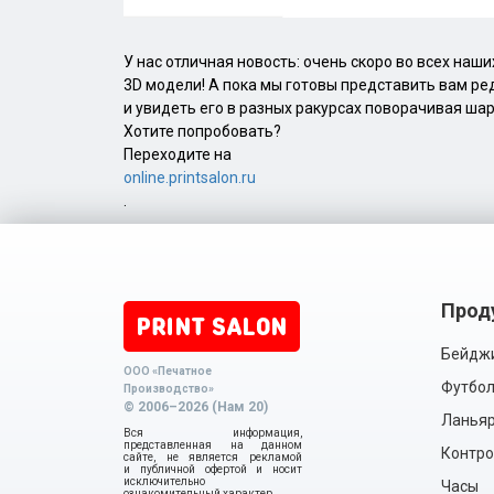
У нас отличная новость: очень скоро во всех наш
3D модели! А пока мы готовы представить вам ре
и увидеть его в разных ракурсах поворачивая шар
Хотите попробовать?
Переходите на
online.printsalon.ru
.
Прод
Бейдж
ООО «Печатное
Футбол
Производство»
© 2006–2026 (Нам 20)
Ланья
Вся информация,
представленная на данном
Контро
сайте, не является рекламой
и публичной офертой и носит
исключительно
Часы
ознакомительный характер.