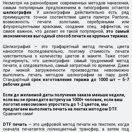
Несмотря на разнообразие современных методов нанесения,
самым популярным предложением в типографиях остается
шелкография
. У шелкографии действительно есть ряд
преимуществ: точное соответствие цвета палитре Pantone,
возможность печати золотыми, серебряными или
флуоресцентными красками, создание спец. эффектов, но
самое важное, что делает ее такой популярной,
это самый
экономически выгодный способ печати на крупных тиражах
.
Шелкография — это трафаретный метод печати, цвета
наносятся последовательно, поэтому стоимость печати
чувствительна к количеству цветов в макете. Таже стоит
подчеркнуть, что шелкография- самый трудоемкий метод
печати, а следовательно, самый затратный по времени. Даже
при низкой загруженности производства невозможно
выполнить печать методом шелкографии за пару дней.
Стандартный
срок изготовления тиража до 1000 шт — 5-7
рабочих дней
.
Если до желаемой даты получения заказа меньше недели,
если вы не проводите встречу на 1000+ человек, если ваш
логотип невозможно упростить до 1-2 цветов, мы
предлагаем выполнить печать на лентах методом DTF.
Сравните сами!
DTF печать
— это цифровой метод печати на текстиле, когда
сначала печатается полноцветный трансфер, а затем под