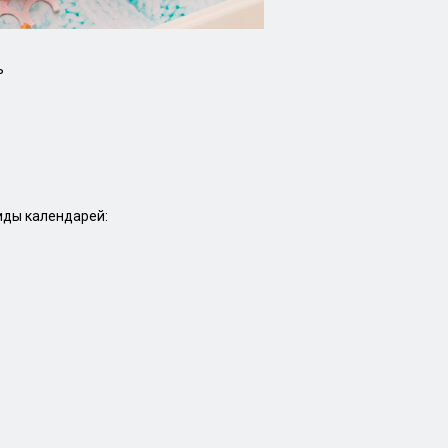
ь
иды календарей: