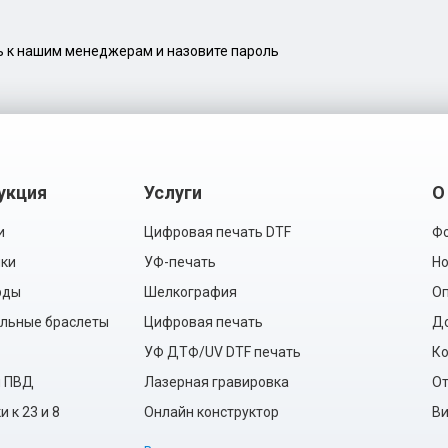
сь к нашим менеджерам и назовите пароль
укция
Услуги
О
и
Цифровая печать DTF
Фо
ки
УФ-печать
Но
рды
Шелкография
Оп
льные браслеты
Цифровая печать
Д
УФ ДТФ/UV DTF печать
Ко
ы ПВД
Лазерная гравировка
О
 к 23 и 8
Онлайн конструктор
Ви