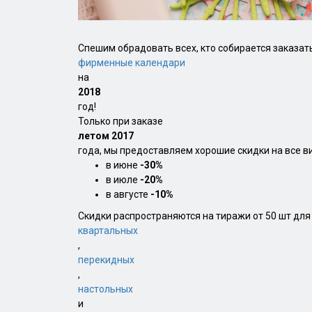
Спешим обрадовать всех, кто собирается заказат
фирменные календари
на
2018
год!
Только при заказе
летом 2017
года, мы предоставляем хорошие скидки на все в
в июне
-30%
в июле
-20%
в августе
-10%
Скидки распространяются на тиражи от 50 шт для
квартальных
,
перекидных
,
настольных
и