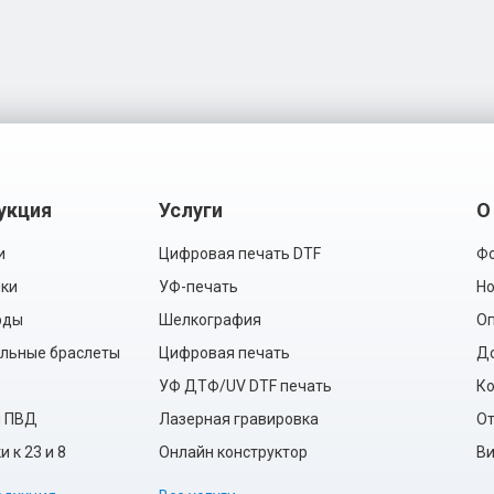
укция
Услуги
О
и
Цифровая печать DTF
Фо
ки
УФ-печать
Но
рды
Шелкография
Оп
льные браслеты
Цифровая печать
Д
УФ ДТФ/UV DTF печать
Ко
ы ПВД
Лазерная гравировка
О
 к 23 и 8
Онлайн конструктор
Ви