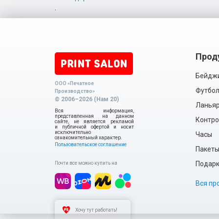
.
Прод
Бейдж
ООО «Печатное
Футбол
Производство»
© 2006–2026 (Нам 20)
Ланья
Вся информация,
представленная на данном
Контро
сайте, не является рекламой
и публичной офертой и носит
исключительно
Часы
ознакомительный характер.
Пользовательское соглашение
Пакет
Подарки
Почти все можно купить на
Вся пр
Хочу тут работать!