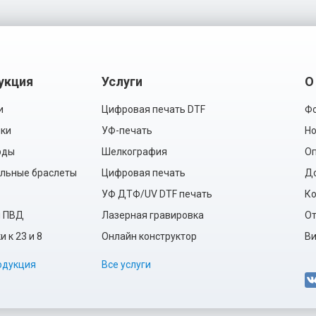
укция
Услуги
О
и
Цифровая печать DTF
Фо
ки
УФ-печать
Но
рды
Шелкография
Оп
льные браслеты
Цифровая печать
Д
УФ ДТФ/UV DTF печать
Ко
ы ПВД
Лазерная гравировка
О
 к 23 и 8
Онлайн конструктор
Ви
одукция
Все услуги