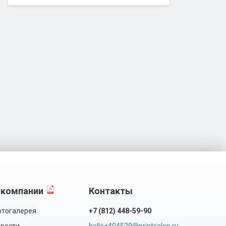
 компании
Контакты
тогалерея
+7 (812) 448-59-90
вости
hello+404529@printsalon.ru