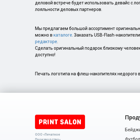
деловой встрече будет использовать девайс с ло
лояльности деловых партнеров.
Мы предлагаем большой ассортимент оригинальн
можно в
каталоге
. Заказать USB-Flash-накопител
редакторе
.
Сделать оригинальный подарок близкому человеку
доступно!
Печать логотипа на флеш-накопителях недорого в
Прод
Бейдж
ООО «Печатное
Футбол
Производство»