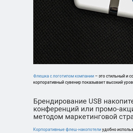
Флешка с логотипом компании
– это стильный и 
корпоративный сувенир показывает высокий уров
Брендирование USB накопит
конференций или промо-акц
методом маркетинговой стра
Корпоративные флеш-накопотели
удобно использ