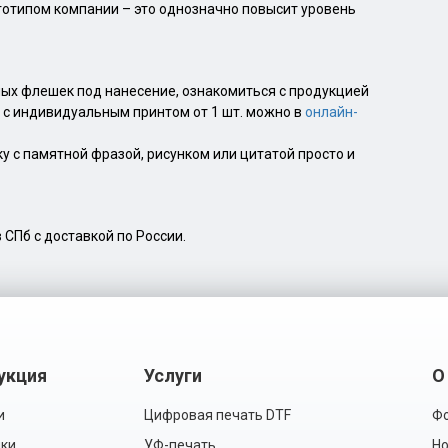
готипом компании – это однозначно повысит уровень
ых флешек под нанесение, ознакомиться с продукцией
и с индивидуальным принтом от 1 шт. можно в
онлайн-
 с памятной фразой, рисунком или цитатой просто и
 СПб с доставкой по России.
укция
Услуги
О
и
Цифровая печать DTF
Фо
ки
УФ-печать
Но