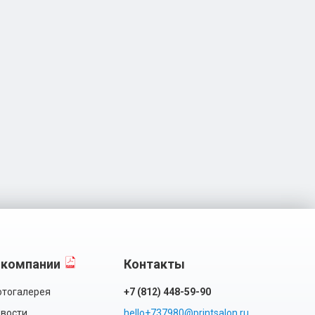
 компании
Контакты
тогалерея
+7 (812) 448-59-90
вости
hello+737980@printsalon.ru