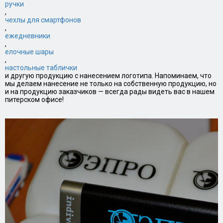
ручки
,
чехлы для смартфонов
,
ежедневники
,
елочные шары
,
настольные таблички
и другую продукцию с нанесением логотипа. Напоминаем, что
мы делаем нанесение не только на собственную продукцию, но
и на продукцию заказчиков — всегда рады видеть вас в нашем
питерском офисе!