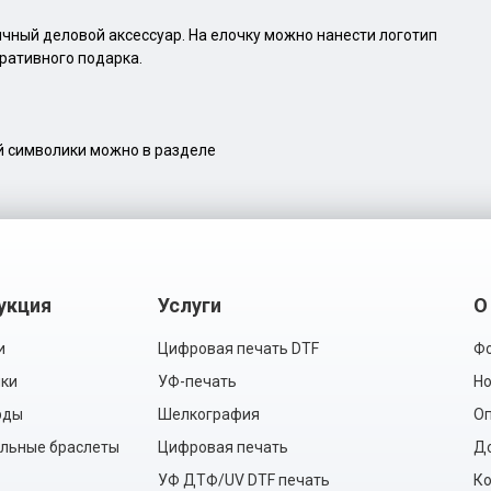
ичный деловой аксессуар. На елочку можно нанести логотип
ративного подарка.
й символики можно в разделе
укция
Услуги
О
и
Цифровая печать DTF
Фо
ки
УФ-печать
Но
рды
Шелкография
Оп
льные браслеты
Цифровая печать
Д
УФ ДТФ/UV DTF печать
Ко