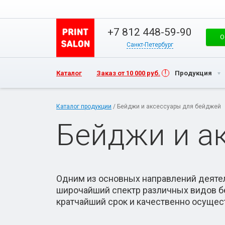
+7 812 448-59-90
О
Санкт-Петербург
Каталог
Заказ от 10 000 руб.
Продукция
Каталог продукции
/ Бейджи и аксессуары для бейджей
Бейджи и а
Одним из основных направлений деятел
широчайший спектр различных видов бе
кратчайший срок и качественно осуще