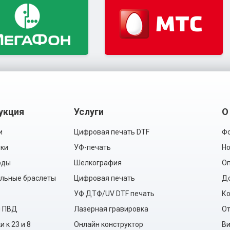
укция
Услуги
О
и
Цифровая печать DTF
Фо
ки
УФ-печать
Но
рды
Шелкография
Оп
льные браслеты
Цифровая печать
Д
УФ ДТФ/UV DTF печать
Ко
ы ПВД
Лазерная гравировка
О
 к 23 и 8
Онлайн конструктор
Ви