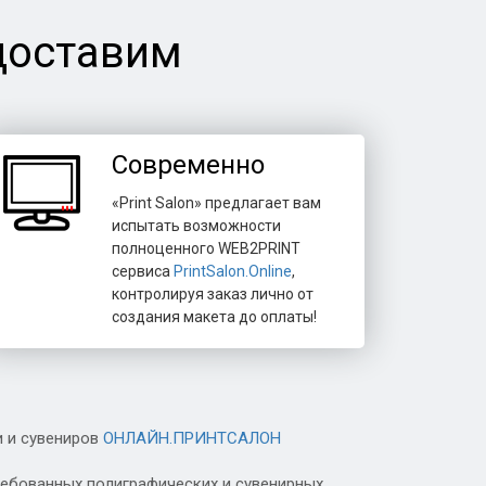
доставим
Современно
«Print Salon» предлагает вам
испытать возможности
полноценного WEB2PRINT
сервиса
PrintSalon.Online
,
контролируя заказ лично от
создания макета до оплаты!
и и сувениров
ОНЛАЙН.ПРИНТСАЛОН
ребованных полиграфических и сувенирных