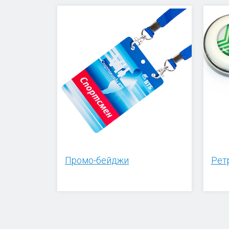
Промо-бейджи
Рет