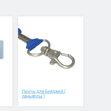
й
Ленты для бейджей (
ланьярды )