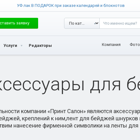
УФ лак В ПОДАРОК при заказе календарей и блокнотов
ставить заявку
Компания
Фото
Услуги
Редакторы
ксессуары для 
ьности компании «Принт Салон» являются аксессуар
йджей, креплений к ним,лент для бейджей шнурков и
ствим нанесение фирменной символики на ленты дл