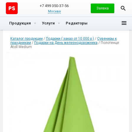
+7 499 350-37-56
Заявка
Москва
Продукция
Услуги
Редакторы
Каталог продукции
/
Подарки ( заказ от 10 000 р )
/
Сувениры к
праздникам
/
Подарки на День железнодорожника
/ Полотенце
Atoll Medium