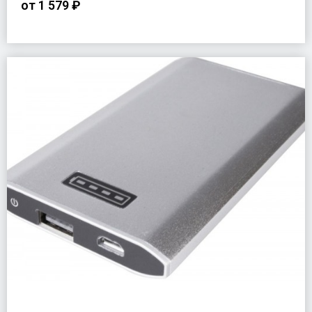
от
1 579 ₽