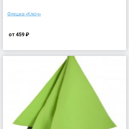
Флешка «Ключ»
от
459 ₽