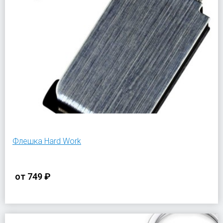
Флешка Hard Work
от
749 ₽