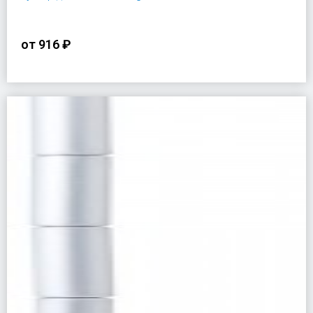
от
916 ₽