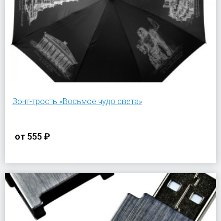
Зонт-трость «Восьмое чудо света»
от
555 ₽