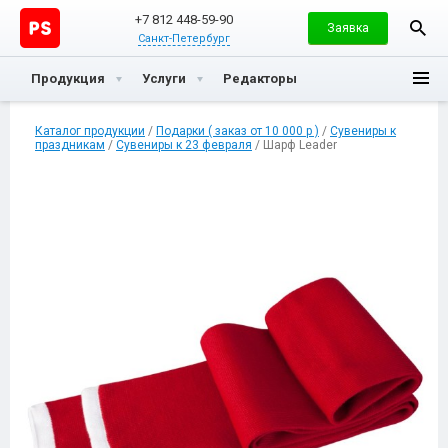
+7 812 448-59-90
Заявка
Санкт-Петербург
Продукция
Услуги
Редакторы
Каталог продукции
/
Подарки ( заказ от 10 000 р )
/
Сувениры к
праздникам
/
Сувениры к 23 февраля
/ Шарф Leader