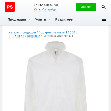
+7 812 448-59-90
Заявка
Санкт-Петербург
Продукция
Услуги
Редакторы
Каталог продукции
/
Подарки ( заказ от 10 000 р
)
/
Одежда
/
Ветровки
/ Ветровка унисекс SHIFT