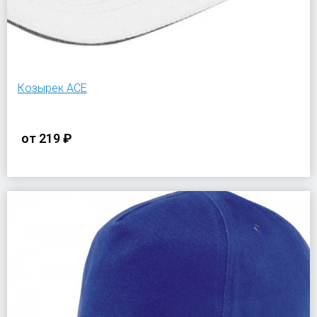
Козырек ACE
от
219 ₽