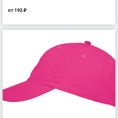
от
192 ₽