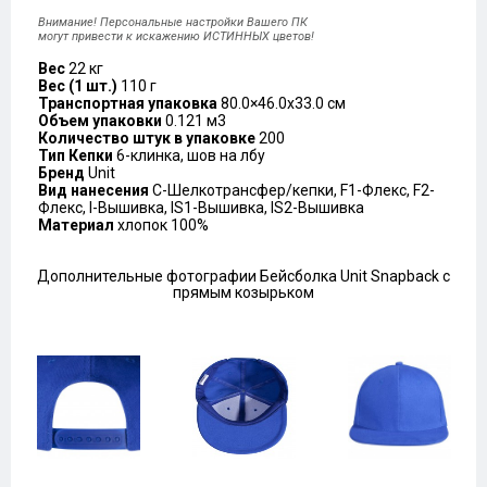
Внимание! Персональные настройки Вашего ПК
могут привести к искажению ИСТИННЫХ цветов!
Вес
22 кг
Вес (1 шт.)
110 г
Транспортная упаковка
80.0×46.0x33.0 см
Объем упаковки
0.121 м3
Количество штук в упаковке
200
Тип Кепки
6-клинка, шов на лбу
Бренд
Unit
Вид нанесения
C-Шелкотрансфер/кепки, F1-Флекс, F2-
Флекс, I-Вышивка, IS1-Вышивка, IS2-Вышивка
Материал
хлопок 100%
Дополнительные фотографии Бейсболка Unit Snapback с
прямым козырьком