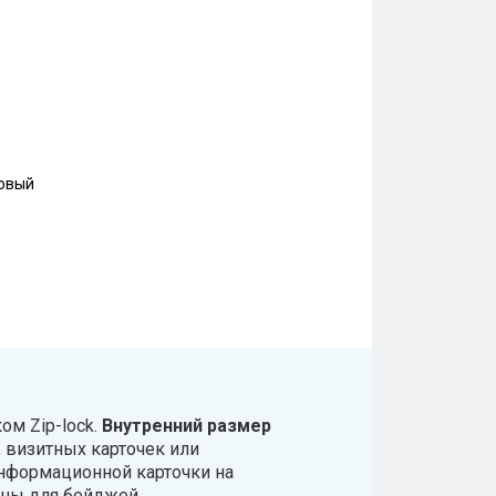
ковый
м Zip-lock.
Внутренний размер
 визитных карточек или
информационной карточки на
маны для бейджей