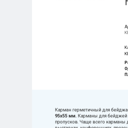
А
К
К
К
Р
О
П
Карман герметичный для бейджа 
95х55 мм.
Карманы для бейджей п
пропусков. Чаще всего карманы 
выставках, конференциях, презен