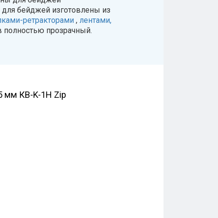
ы для бейджей изготовлены из
лками-ретракторами
,
лентами,
в полностью прозрачный.
 мм КВ-K-1H Zip