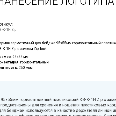
НАНЕСЕНИЕ ЛОГОТИПА
ртикул:
В-K-1H Zip
арман герметичный для бейджа 95х55мм горизонтальный пласти
В-K-1H Zip с замком Zip-lock.
азмер:
95х55 мм
риентация:
горизонтальный
лотность:
250 мкм
95х55мм горизонтальный пластиковый КВ-K-1H Zip с замко
редназначены для хранения и ношения пластиковых карт,
для бейджей используются в качестве держателя личной 
тациях, в офисах, на предприятиях, в местах продаж. Кар