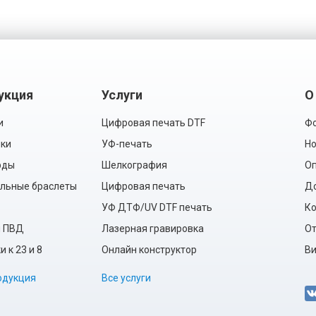
укция
Услуги
О
и
Цифровая печать DTF
Фо
ки
УФ-печать
Но
рды
Шелкография
Оп
льные браслеты
Цифровая печать
Д
УФ ДТФ/UV DTF печать
Ко
ы ПВД
Лазерная гравировка
О
 к 23 и 8
Онлайн конструктор
Ви
одукция
Все услуги