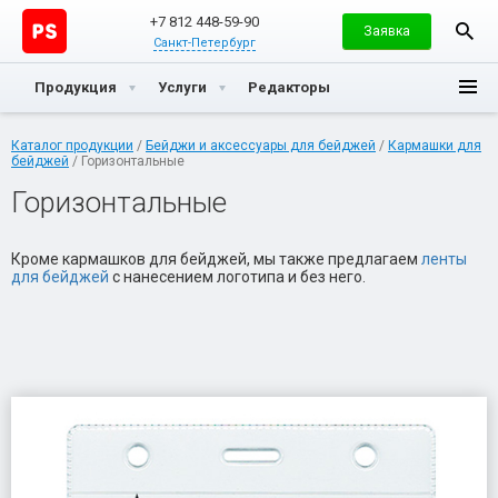
+7 812 448-59-90
Заявка
Санкт-Петербург
Продукция
Услуги
Редакторы
Каталог продукции
/
Бейджи и аксессуары для бейджей
/
Кармашки для
бейджей
/ Горизонтальные
Горизонтальные
Кроме кармашков для бейджей, мы также предлагаем
ленты
для бейджей
с нанесением логотипа и без него.