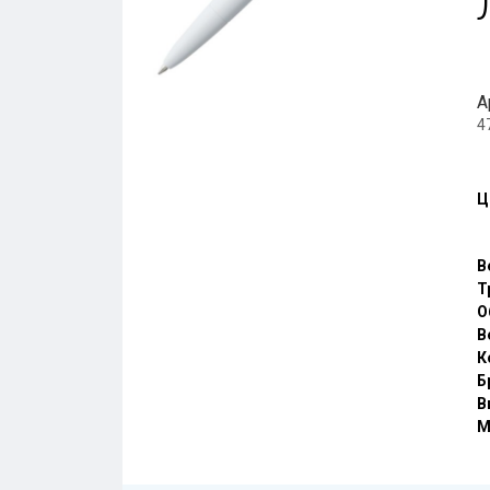
А
4
Ц
В
Т
О
В
К
Б
В
М