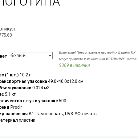
ЛОГОТИПА
ртикул:
775.60
Внимание! Персональные настройки Вашего ПК
вет
могут привести к искажению ИСТИННЫХ цветов!
9309 в наличии
ес (1 шт.)
10.2 г
ранспортная упаковка
49.0×40.0x12.0 см
бъем упаковки
0.024 м3
ес
5.1 кг
оличество штук в упаковке
500
ренд
Prodir
ид нанесения
A1-Тампопечать, UV3-УФ-печать
атериал
пластик