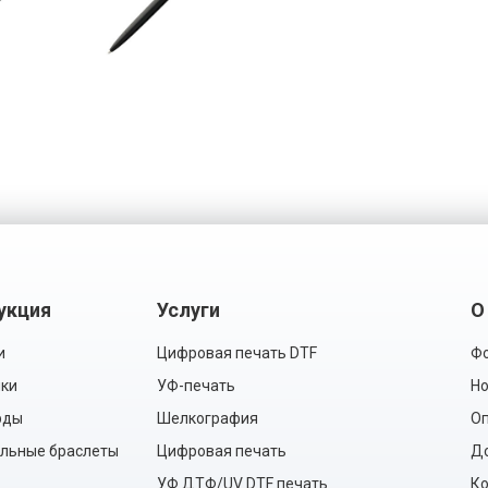
укция
Услуги
О
и
Цифровая печать DTF
Фо
ки
УФ-печать
Но
рды
Шелкография
Оп
льные браслеты
Цифровая печать
Д
УФ ДТФ/UV DTF печать
Ко