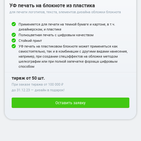
УФ печать на блокноте из пластика
для печати логотипов, текста, элементов дизайна обложки блокнота
Применяется для печати на темной бумаге и картоне, в т.ч.
дизайнерском, и пластике
Полноцветная печать с цифровым качеством
Стойкий принт
УФ печать на пластиковом блокноте может применяться как
самостоятельно, так и в комбинации с другими видами нанесения,
например, при создании спецэффектов на обложке методом
шелкографии или при полной запечатке форзаца цифровым
способом
тираж от 50 шт.
При заказе тиража от 100 000 ₽
до
31.12.23
— дизайн в подарок!
Оставить заявку