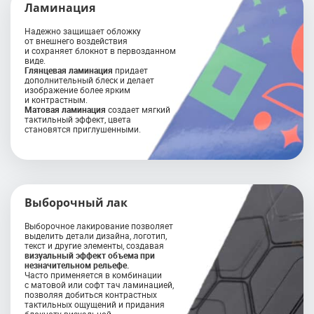
Ламинация
Надежно защищает обложку
от внешнего воздействия
и сохраняет блокнот в первозданном
виде.
Глянцевая ламинация
придает
дополнительный блеск и делает
изображение более ярким
и контрастным.
Матовая ламинация
создает мягкий
тактильный эффект, цвета
становятся приглушенными.
Выборочный лак
Выборочное лакирование позволяет
выделить детали дизайна, логотип,
текст и другие элементы, создавая
визуальный эффект объема при
незначительном рельефе.
Часто применяется в комбинации
с матовой или софт тач ламинацией,
позволяя добиться контрастных
тактильных ощущений и придания
блокноту визуальной