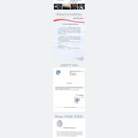
«Иркутсккабель»
«ЕВЕНТУМ»
Фонд «Рейс 9268»