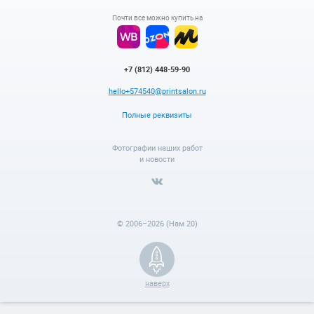
Почти все можно купить на
+7 (812) 448-59-90
hello+574540@printsalon.ru
Полные реквизиты
Фотографии наших работ
и новости
© 2006–2026 (Нам 20)
наверх