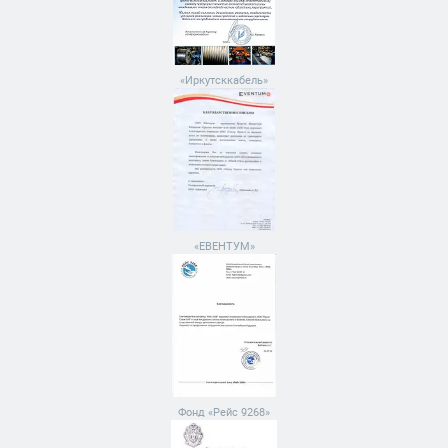
«Иркутсккабель»
«ЕВЕНТУМ»
Фонд «Рейс 9268»