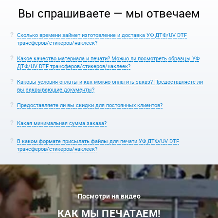
Вы спрашиваете — мы отвечаем
Сколько времени займет изготовление и доставка УФ ДТФ/UV DTF
трансферов/стикеров/наклеек?
Какое качество материала и печати? Можно ли посмотреть образцы УФ
ДТФ/UV DTF трансферов/стикеров/наклеек?
Каковы условия оплаты и как можно оплатить заказ? Предоставляете ли
вы закрывающие документы?
Предоставляете ли вы скидки для постоянных клиентов?
Какая минимальная сумма заказа?
В каком формате присылать файлы для печати УФ ДТФ/UV DTF
трансферов/стикеров/наклеек?
Посмотри на видео
КАК МЫ ПЕЧАТАЕМ!