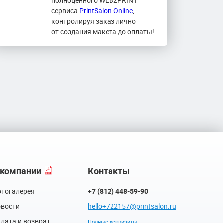
полноценного WEB2PRINT
сервиса
PrintSalon.Online
,
контролируя заказ лично
от создания макета до оплаты!
 компании
Контакты
тогалерея
+7 (812) 448-59-90
вости
hello+722157@printsalon.ru
лата и возврат
Полные реквизиты