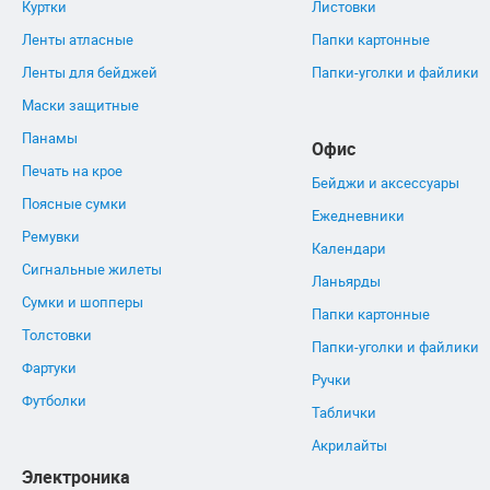
Куртки
Листовки
Ленты атласные
Папки картонные
Ленты для бейджей
Папки-уголки и файлики
Маски защитные
Панамы
Офис
Печать на крое
Бейджи и аксессуары
Поясные сумки
Ежедневники
Ремувки
Календари
Сигнальные жилеты
Ланьярды
Сумки и шопперы
Папки картонные
Толстовки
Папки-уголки и файлики
Фартуки
Ручки
Футболки
Таблички
Акрилайты
Электроника