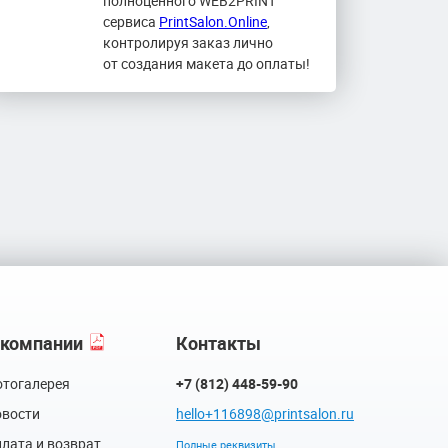
полноценного WEB2PRINT
сервиса
PrintSalon.Online
,
контролируя заказ лично
от создания макета до оплаты!
 компании
Контакты
тогалерея
+7 (812) 448-59-90
вости
hello+116898@printsalon.ru
лата и возврат
Полные реквизиты