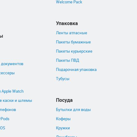
Welcome Pack
Упаковка
Ленты атласные
ры
Пакеты бумажные
Пакеты курьерские
Пакеты ПВД
 документов
Подарочная упаковка
сессеры
Тубусы
 Apple Watch
Посуда
е каски и шлемы
елефонов
Бутылки для воды
rPods
Коферы
QOS
Кружки