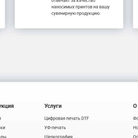
отвечает за качество
наносимых принтов на вашу
сувенирную продукцию.
укция
Услуги
О
и
Цифровая печать DTF
Фо
лки
УФ-печать
Но
рды
Шелкография
Оп