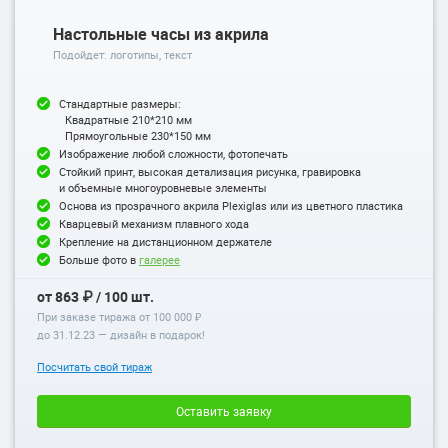
Настольные часы из акрила
Подойдет: логотипы, текст
Стандартные размеры:
Квадратные 210*210 мм
Прямоугольные 230*150 мм
Изображение любой сложности, фотопечать
Стойкий принт, высокая детализация рисунка, гравировка
и объемные многоуровневые элементы
Основа из прозрачного акрила Plexiglas или из цветного пластика
Кварцевый механизм плавного хода
Крепление на дистанционном держателе
Больше фото в
галерее
от 863 ₽ / 100 шт.
При заказе тиража от 100 000 ₽
до
31.12.23
— дизайн в подарок!
Посчитать свой тираж
Оставить заявку