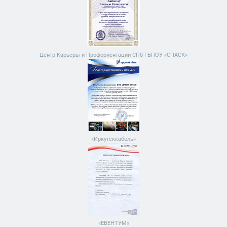
Центр Карьеры и Профориентации СПб ГБПОУ «СПАСК»
«Иркутсккабель»
«ЕВЕНТУМ»