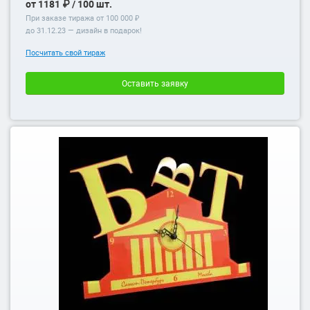
от 1181 ₽ / 100 шт.
При заказе тиража от 100 000 ₽
до
31.12.23
— дизайн в подарок!
Посчитать свой тираж
Оставить заявку