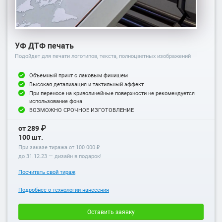
УФ ДТФ печать
Подойдет для печати логотипов, текста, полноцветных изображений
Объемный принт с лаковым финишем
Высокая детализация и тактильный эффект
При переносе на криволинейные поверхности не рекомендуется
использование фона
ВОЗМОЖНО СРОЧНОЕ ИЗГОТОВЛЕНИЕ
от 289 ₽
100 шт.
При заказе тиража от 100 000 ₽
до
31.12.23
— дизайн в подарок!
Посчитать свой тираж
Подробнее о технологии нанесения
Оставить заявку