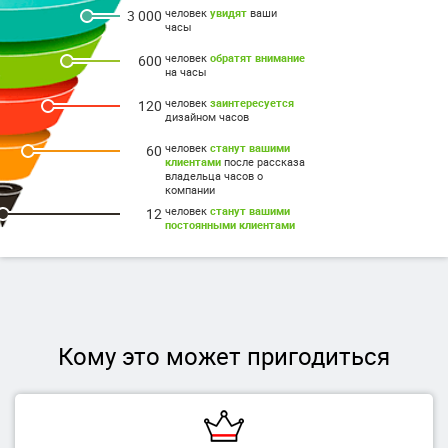
человек
увидят
ваши
3 000
часы
человек
обратят внимание
600
на часы
человек
заинтересуется
120
дизайном часов
человек
станут вашими
60
клиентами
после рассказа
владельца часов о
компании
человек
станут вашими
12
постоянными клиентами
Кому это может пригодиться