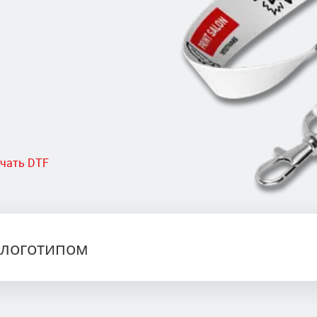
ечать DTF
с логотипом