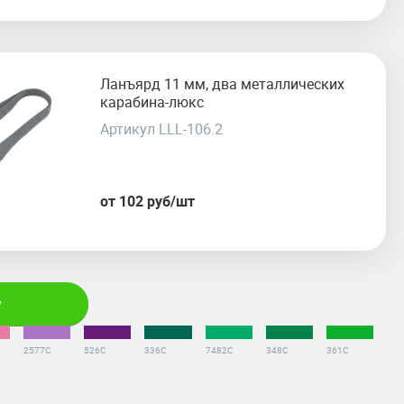
Ланъярд 11 мм, два металлических
карабина-люкс
Артикул LLL-106.2
от 102 руб/шт
у
2577C
526C
336С
7482С
348С
361С