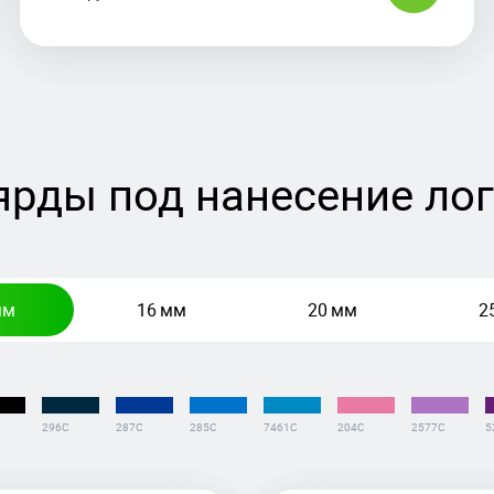
рды под нанесение ло
мм
16 мм
20 мм
2
296С
287С
285С
7461С
204C
2577C
5