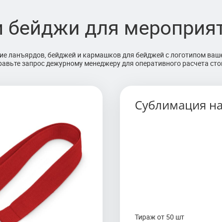
 бейджи для мероприят
ние ланъярдов, бейджей и кармашков для бейджей с логотипом ва
равьте запрос дежурному менеджеру для оперативного расчета сто
фективный метод переноса
Сублимация на
я полноцветной
вая лента белого цвета
т для полной запечатки
тре репсовых лент
 всей поверхности ленты,
ожности дизайна.
Тираж от 50 шт