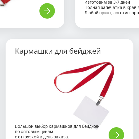
Изготовим за 3-7 дней
Полная запечатка в край 
Любой принт, логотип, ор
Ремувка — стильный и современный промо-
Кармашки для бейджей
сувенир, который может быть использован как
брелок для ношения ключей и других
повседневных предметов и в качестве
оригинальной визитки для потенциальных
партнеров на встречах и мероприятиях.
Мы предлагаем широкий ассортимент ремувок
собственного производства по доступным
ценам.
Большой выбор кармашков для бейджей
по оптовым ценам
с отгрузкой в день заказа.