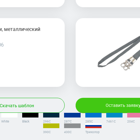
м, металлический
06
Оставить заявк
Скачать шаблон
White
Black
296С
287С
285С
7461С
204C
390С
430С
Триколор