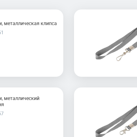
, металлическая клипса
51
м, металлический
ня
57