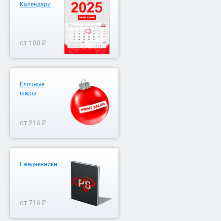
Календари
от 100 ₽
Ёлочные
шары
от 216 ₽
Ежедневники
от 716 ₽