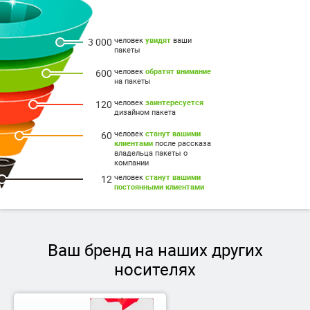
человек
увидят
ваши
3 000
пакеты
человек
обратят внимание
600
на пакеты
человек
заинтересуется
120
дизайном пакета
человек
станут вашими
60
клиентами
после рассказа
владельца пакеты о
компании
человек
станут вашими
12
постоянными клиентами
Ваш бренд на наших других
носителях