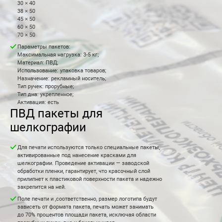
30 × 40
38 × 50
45 × 50
60 × 50
70 × 50
Параметры пакетов:
Максимальная нагрузка: 3-5 кг;
Материал: ПВД;
Использование: упаковка товаров;
Назначение: рекламный носитель;
Тип ручек: прорубные;
Тип дна: укрепленное;
Активация: есть
ПВД пакеты для
шелкографии
Для печати используются только специальные пакеты,
активированные под нанесение красками для
шелкографии. Проведение активации — заводской
обработки пленки, гарантирует, что красочный слой
прилипнет к пластиковой поверхности пакета и надежно
закрепится на ней.
Поле печати и ,соответственно, размер логотипа будут
зависеть от формата пакета, печать может занимать
до 70% процентов площади пакета, исключая области