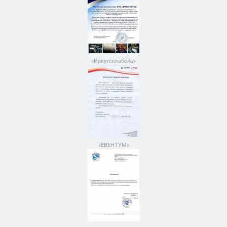
«Иркутсккабель»
«ЕВЕНТУМ»