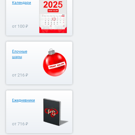
Календари
от 100 ₽
Ёлочные
шары
от 216 ₽
Ежедневники
от 716 ₽