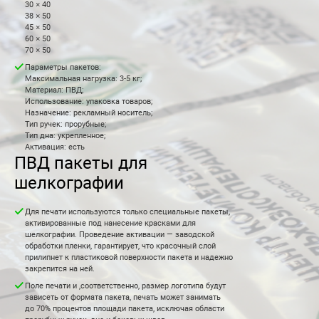
30 × 40
38 × 50
45 × 50
60 × 50
70 × 50
Параметры пакетов:
Максимальная нагрузка: 3-5 кг;
Материал: ПВД;
Использование: упаковка товаров;
Назначение: рекламный носитель;
Тип ручек: прорубные;
Тип дна: укрепленное;
Активация: есть
ПВД пакеты для
шелкографии
Для печати используются только специальные пакеты,
активированные под нанесение красками для
шелкографии. Проведение активации — заводской
обработки пленки, гарантирует, что красочный слой
прилипнет к пластиковой поверхности пакета и надежно
закрепится на ней.
Поле печати и ,соответственно, размер логотипа будут
зависеть от формата пакета, печать может занимать
до 70% процентов площади пакета, исключая области