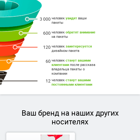
человек
увидят
ваши
3 000
пакеты
человек
обратят внимание
600
на пакеты
человек
заинтересуется
120
дизайном пакета
человек
станут вашими
60
клиентами
после рассказа
владельца пакеты о
компании
человек
станут вашими
12
постоянными клиентами
Ваш бренд на наших других
носителях