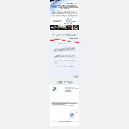
«Иркутсккабель»
«ЕВЕНТУМ»