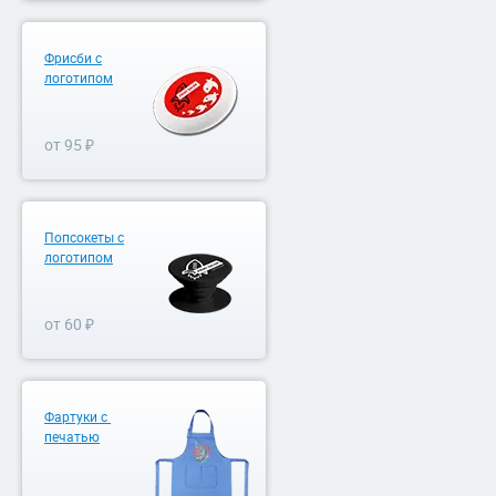
Фрисби с
логотипом
от 95 ₽
Попсокеты с
логотипом
от 60 ₽
Фартуки с
печатью