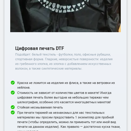
Цифровая печать DTF
Подойдет: белый текстиль - футболки, поло, офисные рубашки,
спортивная форма. Гладкие, неворсистые поверхности: изделия
из гребенного хлопка, из хлопка с добавлением искусственных
волокон, а также синтетические материалы.
Краска не ложится на изделия из флиса, а также на ветровки из
нейлона.
Стоимость не зависит от количества цветов в макете! Иногда
цифровая печать более выгодна на небольших тиражах чем
шелкография, особенно это касается многоцветных макетов!
Стойкая несмываемая печать
При печати тиражей на незнакомых для нас текстильных
материалах мы просим предоставить 1 экземпляр для пробной
печати (чтобы определить, можно ли применить тот или иной вид
печати на данном изделии). Как правило — достаточно куска ткани,