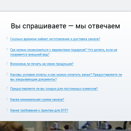
Вы спрашиваете — мы отвечаем
Сколько времени займет изготовление и доставка заказа?
Где можно ознакомиться с вариантами подарков? Что делать, если не
понравится внешний вид?
Возможна ли печать на своих продукции?
Каковы условия оплаты и как можно оплатить заказ? Предоставляете ли
вы закрывающие документы?
Предоставляете ли вы скидки для постоянных клиентов?
Какая минимальная сумма заказа?
Какие требования к принтам для DTF?