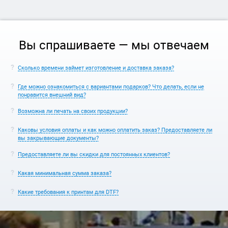
Вы спрашиваете — мы отвечаем
Сколько времени займет изготовление и доставка заказа?
Где можно ознакомиться с вариантами подарков? Что делать, если не
понравится внешний вид?
Возможна ли печать на своих продукции?
Каковы условия оплаты и как можно оплатить заказ? Предоставляете ли
вы закрывающие документы?
Предоставляете ли вы скидки для постоянных клиентов?
Какая минимальная сумма заказа?
Какие требования к принтам для DTF?