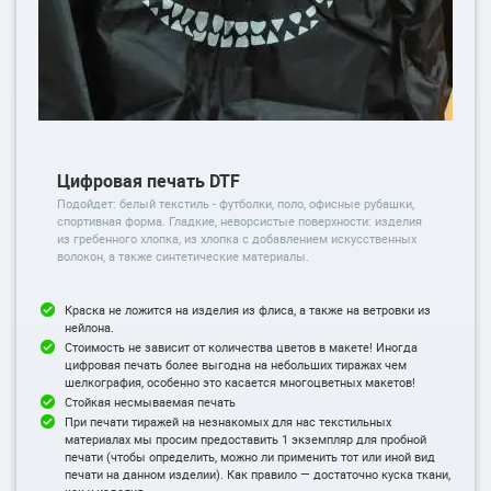
Цифровая печать DTF
Подойдет: белый текстиль - футболки, поло, офисные рубашки,
спортивная форма. Гладкие, неворсистые поверхности: изделия
из гребенного хлопка, из хлопка с добавлением искусственных
волокон, а также синтетические материалы.
Краска не ложится на изделия из флиса, а также на ветровки из
нейлона.
Стоимость не зависит от количества цветов в макете! Иногда
цифровая печать более выгодна на небольших тиражах чем
шелкография, особенно это касается многоцветных макетов!
Стойкая несмываемая печать
При печати тиражей на незнакомых для нас текстильных
материалах мы просим предоставить 1 экземпляр для пробной
печати (чтобы определить, можно ли применить тот или иной вид
печати на данном изделии). Как правило — достаточно куска ткани,