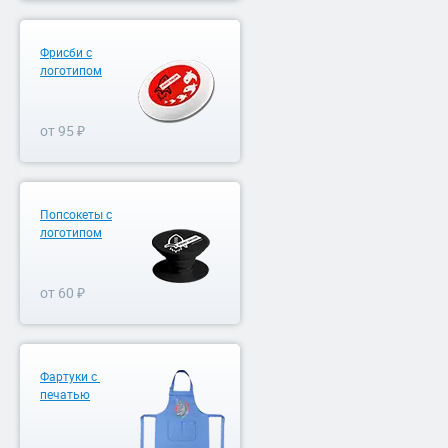
Фрисби с
логотипом
от 95 ₽
Попсокеты с
логотипом
от 60 ₽
Фартуки с
печатью