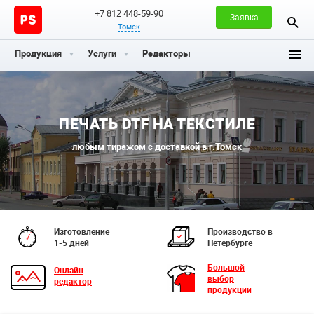
+7 812 448-59-90
Заявка
Томск
Продукция
Услуги
Редакторы
ПЕЧАТЬ DTF НА ТЕКСТИЛЕ
любым тиражом с доставкой в г.Томск
Изготовление
Производство в
1-5 дней
Петербурге
Большой
Онлайн
выбор
редактор
продукции