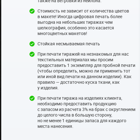
также на ветровки из нейлона.
Стоимость не зависит от количества цветов
в макете! Иногда цифровая печать более
выгодна на небольших тиражах чем
шелкография, особенно это касается
многоцветных макетов!
Стойкая несмываемая печать
При печати тиражей на незнакомых для нас
текстильных материалах мы просим
предоставить 1 экземпляр для пробной печати
(чтобы определить, можно ли применить тот
или иной вид печати на данном изделии). Как
правило — достаточно куска ткани, как
у изделия.
При печати тиража на изделиях клиента,
необходимо предоставить продукцию
с запасом из расчета 3% на брак с округлением
до целого числа в большую сторону,
но не менее 1 единицы запаса для каждого
места нанесения.