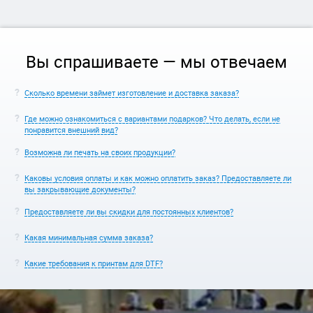
Вы спрашиваете — мы отвечаем
Сколько времени займет изготовление и доставка заказа?
Где можно ознакомиться с вариантами подарков? Что делать, если не
понравится внешний вид?
Возможна ли печать на своих продукции?
Каковы условия оплаты и как можно оплатить заказ? Предоставляете ли
вы закрывающие документы?
Предоставляете ли вы скидки для постоянных клиентов?
Какая минимальная сумма заказа?
Какие требования к принтам для DTF?