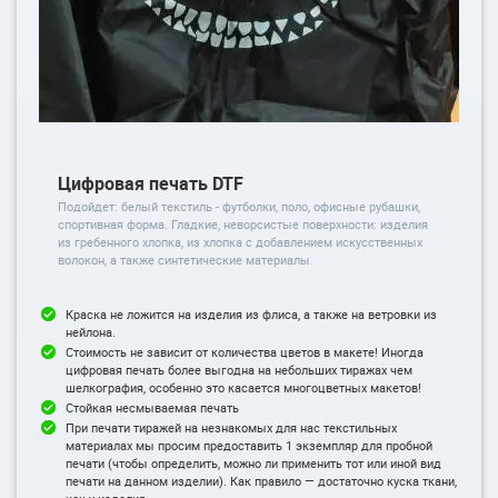
Цифровая печать DTF
Подойдет: белый текстиль - футболки, поло, офисные рубашки,
спортивная форма. Гладкие, неворсистые поверхности: изделия
из гребенного хлопка, из хлопка с добавлением искусственных
волокон, а также синтетические материалы.
Краска не ложится на изделия из флиса, а также на ветровки из
нейлона.
Стоимость не зависит от количества цветов в макете! Иногда
цифровая печать более выгодна на небольших тиражах чем
шелкография, особенно это касается многоцветных макетов!
Стойкая несмываемая печать
При печати тиражей на незнакомых для нас текстильных
материалах мы просим предоставить 1 экземпляр для пробной
печати (чтобы определить, можно ли применить тот или иной вид
печати на данном изделии). Как правило — достаточно куска ткани,