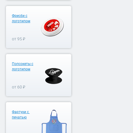
Фрисби с
логотипом
от 95 ₽
Попсокеты с
логотипом
от 60 ₽
Фартуки с
печатью