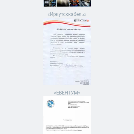
«Иркутсккабель»
«ЕВЕНТУМ»