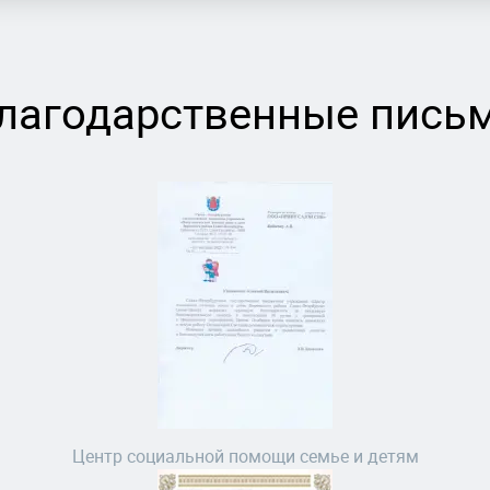
лагодарственные пись
Центр социальной помощи семье и детям