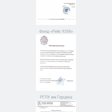
Фонд «Рейс 9268»
РГПУ им Герцена