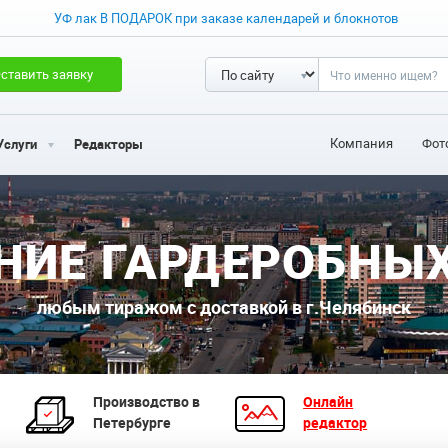
УФ лак В ПОДАРОК при заказе календарей и блокнотов
ставить заявку
Компания
Фот
Услуги
Редакторы
НИЕ ГАРДЕРОБНЫ
любым тиражом с доставкой в г.Челябинск
Производство в
Онлайн
Петербурге
редактор